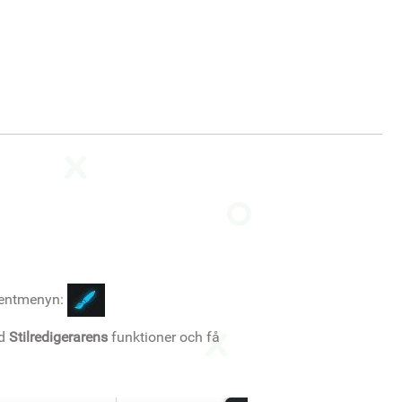
mentmenyn:
ed
Stilredigerarens
funktioner och få