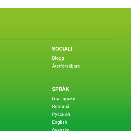
SOCIALT
Blogg
Återförsäljare
SPRÅK
Български
Română
Русский
English
Svenska