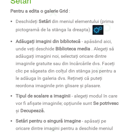
Setări
Pentru a edita o galerie Grid
:
Deschideți
Setări
din meniul elementului (prima
pictogramă de la stânga la dreapta):
Adăugați imagini din bibliotecă
- apăsând aici,
unde veți deschide
Biblioteca media
. Alegeți să
adăugați imagini noi, selectați oricare dintre
imaginile gratuite sau din încărcările dvs. Faceți
clic pe săgeata din colțul din stânga jos pentru a
le adăuga în galeria dvs. Rețineți că puteți
reordona imaginile prin glisare și plasare.
Tipul de scalare a imaginii
- alegeți modul în care
vor fi afișate imaginile; opțiunile sunt
Se potrivesc
și
Decupează.
Setări pentru o singură imagine
- apăsați pe
oricare dintre imagini pentru a deschide meniul