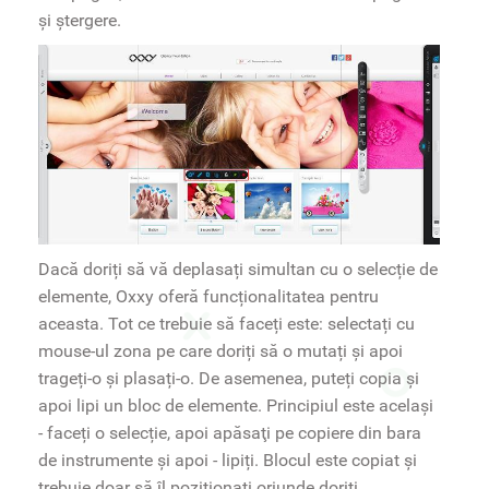
și ștergere.
Dacă doriți să vă deplasați simultan cu o selecție de
elemente, Oxxy oferă funcționalitatea pentru
aceasta. Tot ce trebuie să faceți este: selectați cu
mouse-ul zona pe care doriți să o mutați și apoi
trageți-o și plasați-o. De asemenea, puteți copia și
apoi lipi un bloc de elemente. Principiul este același
- faceți o selecție, apoi apăsaţi pe copiere din bara
de instrumente și apoi - lipiți. Blocul este copiat și
trebuie doar să îl poziționați oriunde doriți.