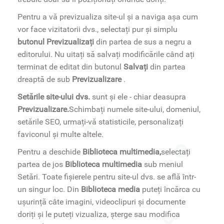
Pentru a vă previzualiza site-ul și a naviga așa cum
vor face vizitatorii dvs., selectați pur și simplu
butonul Previzualizați
din partea de sus a negru a
editorului. Nu uitați să salvați modificările când ați
terminat de editat din butonul
Salvați
din partea
dreaptă de sub
Previzualizare
.
Setările site-ului dvs.
sunt și ele - chiar deasupra
Previzualizare.
Schimbați numele site-ului, domeniul,
setările SEO, urmați-vă statisticile, personalizați
faviconul și multe altele.
Pentru a deschide
Biblioteca multimedia,
selectați
partea de jos
Biblioteca multimedia
sub meniul
Setări. Toate fișierele pentru site-ul dvs. se află într-
un singur loc. Din
Biblioteca media
puteți încărca cu
ușurință câte imagini, videoclipuri și documente
doriți și le puteți vizualiza, șterge sau modifica