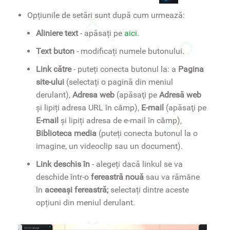
Opțiunile de setări sunt după cum urmează:
Aliniere text
- apăsați pe
aici.
Text buton
- modificați numele butonului.
Link către
- puteți conecta butonul la: a
Pagina
site-ului
(selectați o pagină din meniul
derulant),
Adresa web
(apăsaţi pe
Adresă web
și lipiți adresa URL în câmp),
E-mail
(apăsaţi pe
E-mail
și lipiți adresa de e-mail în câmp),
Biblioteca media
(puteți conecta butonul la o
imagine, un videoclip sau un document).
Link deschis în
- alegeți dacă linkul se va
deschide într-o
fereastră nouă
sau va rămâne
în
aceeași fereastră;
selectați dintre aceste
opțiuni din meniul derulant.